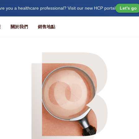
re you a healthcare professional? Visit our new HCP portal
Let's go
護
關於我們
銷售地點