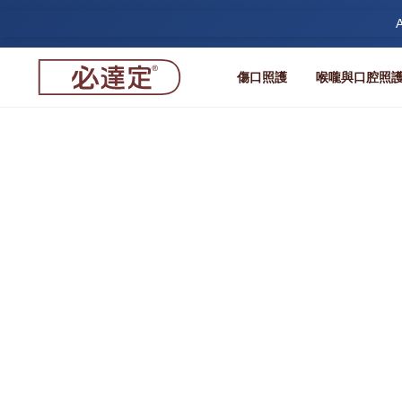
A
傷口照護
喉嚨與口腔照